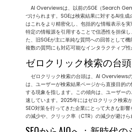
AI Overviewsは、以前のSGE（Search Ge
づけられます。SGEは検索結果に対するAI生成の
はこれをより精密化し、包括的な情報表示を実現し
特定の情報源を引用することで信憑性を担保し
た、旧SGEが主に単純な質問への回答として機能し
複数の質問にも対応可能なインタラクティブ性
ゼロクリック検索の台頭
ゼロクリック検索の台頭は、AI Overvie
は、ユーザーが検索結果ページから直接目的の
する現象を指します。この傾向は、ユーザーのニー
速しています。2025年にはゼロクリック検索
SEO対策を行ってきた企業にとって大きな影響
の減少や、クリック率（CTR）の減少が避け
SEOからAIOへ：新時代