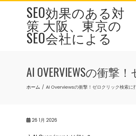
Skip
SEO効果のある対
to
策 大阪、東京の
content
SEO会社による
AI OVERVIEWS
ホーム
AI Overviewsの衝撃！ゼロクリック検索
26
1月 2026