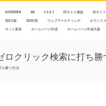
AI OVERVIEW
AIO
E-E-A-T
ECサイト構築
ECサイ
SEO大阪
SEO対策
ウェブマーケティング
オウンド
ネット集客
ホームページ作成
ホームページ作成大阪
の衝撃！ゼロクリック検索に打ち
に打ち勝つ方法