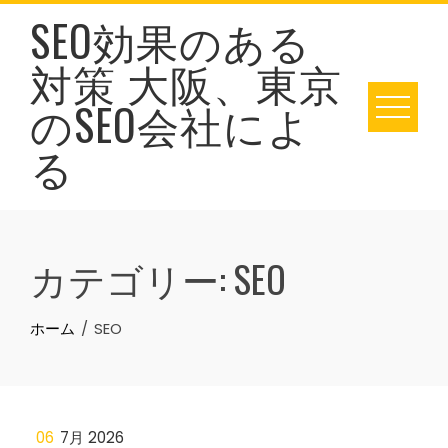
Skip
SEO効果のある
to
対策 大阪、東京
content
のSEO会社によ
る
カテゴリー:
SEO
ホーム
SEO
06
7月 2026