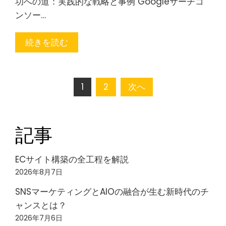
功への道：実践的な戦略と事例 Googleサーチコ
ンソー…
続きを読む
投
1
2
次へ
稿
記事
の
ペ
ECサイト構築の全工程を解説
2026年8月7日
ー
SNSマーケティングとAIOの融合が生む新時代のチ
ジ
ャンスとは？
2026年7月6日