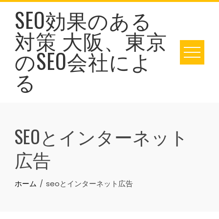
Skip
SEO効果のある
to
対策 大阪、東京
content
のSEO会社によ
る
SEOとインターネット
広告
ホーム
seoとインターネット広告