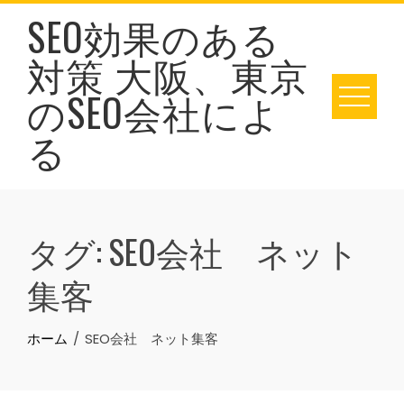
Skip
SEO効果のある
to
対策 大阪、東京
content
のSEO会社によ
る
タグ:
SEO会社 ネット
集客
ホーム
SEO会社 ネット集客